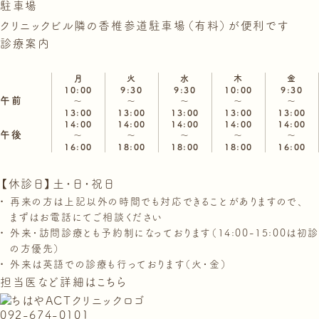
駐車場
クリニックビル隣の香椎参道駐車場（有料）が便利です
診療案内
月
火
水
木
金
10:00
9:30
9:30
10:00
9:30
午前
～
～
～
～
～
13:00
13:00
13:00
13:00
13:00
14:00
14:00
14:00
14:00
14:00
午後
～
～
～
～
～
16:00
18:00
18:00
18:00
16:00
【休診日】土・日・祝日
再来の方は上記以外の時間でも対応できることがありますので、
まずはお電話にてご相談ください
外来・訪問診療とも予約制になっております（14:00-15:00は初診
の方優先）
外来は英語での診療も行っております（火・金）
担当医など詳細はこちら
092-674-0101