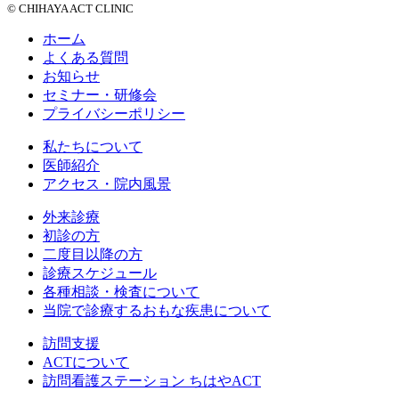
© CHIHAYA ACT CLINIC
ホーム
よくある質問
お知らせ
セミナー・研修会
プライバシーポリシー
私たちについて
医師紹介
アクセス・院内風景
外来診療
初診の方
二度目以降の方
診療スケジュール
各種相談・検査について
当院で診療するおもな疾患について
訪問支援
ACTについて
訪問看護ステーション ちはやACT