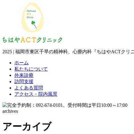
2025 | 福岡市東区千早の精神科、心療内科『ちはやACTクリ
ホーム
私たちについて
外来診療
訪問支援
よくある質問
アクセス・院内風景
archives
アーカイブ