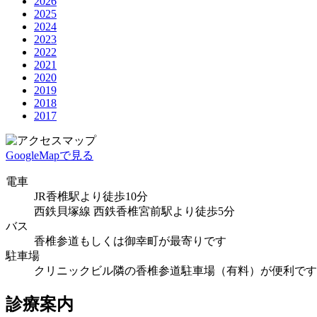
2026
2025
2024
2023
2022
2021
2020
2019
2018
2017
GoogleMapで見る
電車
JR香椎駅より徒歩10分
西鉄貝塚線 西鉄香椎宮前駅より徒歩5分
バス
香椎参道もしくは御幸町が最寄りです
駐車場
クリニックビル隣の香椎参道駐車場（有料）が便利です
診療案内