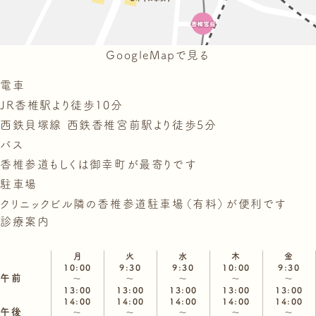
GoogleMapで見る
電車
JR香椎駅より徒歩10分
西鉄貝塚線 西鉄香椎宮前駅より徒歩5分
バス
香椎参道もしくは御幸町が最寄りです
駐車場
クリニックビル隣の香椎参道駐車場（有料）が便利です
診療案内
月
火
水
木
金
10:00
9:30
9:30
10:00
9:30
午前
～
～
～
～
～
13:00
13:00
13:00
13:00
13:00
14:00
14:00
14:00
14:00
14:00
午後
～
～
～
～
～