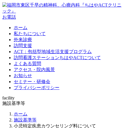
お電話
ホーム
私たちについて
外来診療
訪問支援
ACT：包括型地域生活支援プログラム
訪問看護ステーションちはやACTについて
よくある質問
アクセス・院内風景
お知らせ
セミナー・研修会
プライバシーポリシー
facility
施設基準等
ホーム
施設基準等
小児特定疾患カウンセリング料について