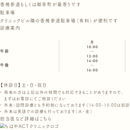
香椎参道もしくは御幸町が最寄りです
駐車場
クリニックビル隣の香椎参道駐車場（有料）が便利です
診療案内
月
10:00
午前
～
13:00
14:00
午後
～
16:00
【休診日】土・日・祝日
再来の方は上記以外の時間でも対応できることがありますので、
まずはお電話にてご相談ください
外来・訪問診療とも予約制になっております（14:00-15:00は初
外来は英語での診療も行っております（火・金）
担当医など詳細はこちら